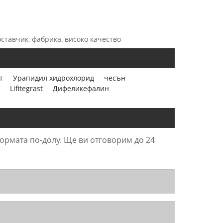
ставчик, фабрика, високо качество
т
Урапидил хидрохлорид
чесън
Lifitegrast
Дифеликефалин
формата по-долу. Ще ви отговорим до 24