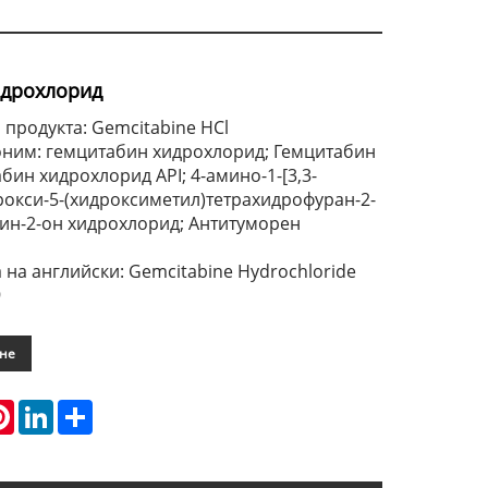
идрохлорид
 продукта: Gemcitabine HCl
оним: гемцитабин хидрохлорид; Гемцитабин
бин хидрохлорид API; 4-амино-1-[3,3-
рокси-5-(хидроксиметил)тетрахидрофуран-2-
дин-2-он хидрохлорид; Антитуморен
 на английски: Gemcitabine Hydrochloride
9
ане
atsApp
Pinterest
LinkedIn
Share