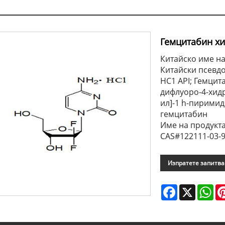
Гемцитабин х
Китайско име на
Китайски псевд
НС1 API; Гемцита
дифлуоро-4-хид
ил]-1 h-пирими
гемцитабин
Име на продукта
CAS#122111-03-
Изпратете запитв
Facebook
X
Wh