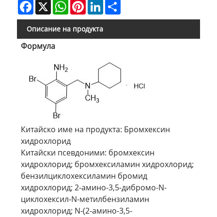
Facebook
X
WhatsApp
Pinterest
LinkedIn
Share
Описание на продукта
Формула
Китайско име на продукта: Бромхексин
хидрохлорид
Китайски псевдоними: бромхексин
хидрохлорид; бромхексиламин хидрохлорид;
бензилциклохексиламин бромид
хидрохлорид; 2-амино-3,5-дибромо-N-
циклохексил-N-метилбензиламин
хидрохлорид; N-(2-амино-3,5-