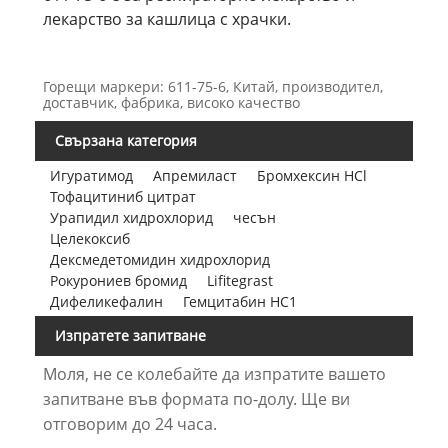
лекарство за кашлица с храчки.
Горещи маркери: 611-75-6, Китай, производител,
доставчик, фабрика, високо качество
Свързана категория
Игуратимод
Апремиласт
Бромхексин HCl
Тофацитиниб цитрат
Урапидил хидрохлорид
чесън
Целекоксиб
Дексмедетомидин хидрохлорид
Рокурониев бромид
Lifitegrast
Дифеликефалин
Гемцитабин НС1
Изпратете запитване
Моля, не се колебайте да изпратите вашето
запитване във формата по-долу. Ще ви
отговорим до 24 часа.