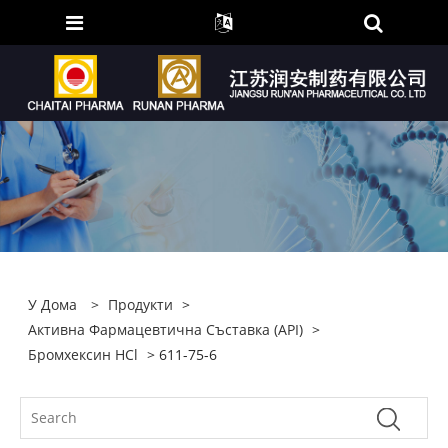
У Дома
>
Продукти
>
Активна Фармацевтична Съставка (API)
>
Бромхексин HCl
> 611-75-6