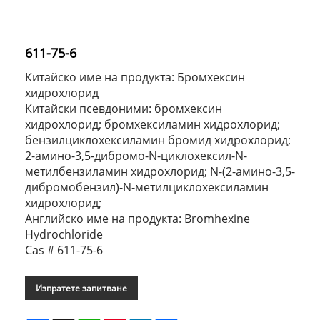
611-75-6
Китайско име на продукта: Бромхексин
хидрохлорид
Китайски псевдоними: бромхексин
хидрохлорид; бромхексиламин хидрохлорид;
бензилциклохексиламин бромид хидрохлорид;
2-амино-3,5-дибромо-N-циклохексил-N-
метилбензиламин хидрохлорид; N-(2-амино-3,5-
дибромобензил)-N-метилциклохексиламин
хидрохлорид;
Английско име на продукта: Bromhexine
Hydrochloride
Cas # 611-75-6
Изпратете запитване