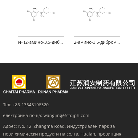
N- (2-амино-3,5-дибромобензил) -N-метилциклохексиламин хидрохлорид
2-амино-3,5-дибромо-N-циклохексил-N-метилбензиламин хидрохлорид
Тел:
+86-13646196320
електронна поща:
wangjing@ctqjph.com
Адрес:
No. 12, Zhangma Road, Индустриален парк за
нови химически продукти на солта, Huaian, провинция