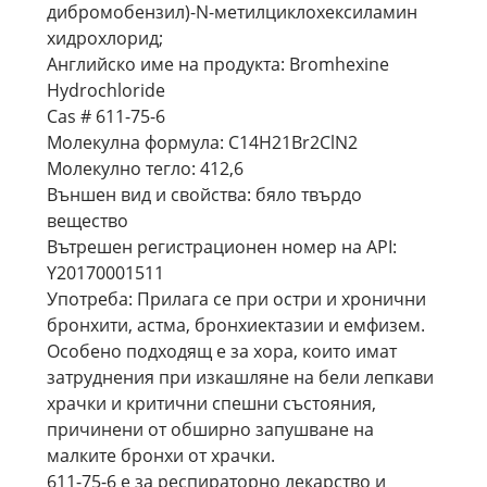
дибромобензил)-N-метилциклохексиламин
хидрохлорид;
Английско име на продукта: Bromhexine
Hydrochloride
Cas # 611-75-6
Молекулна формула: C14H21Br2ClN2
Молекулно тегло: 412,6
Външен вид и свойства: бяло твърдо
вещество
Вътрешен регистрационен номер на API:
Y20170001511
Употреба: Прилага се при остри и хронични
бронхити, астма, бронхиектазии и емфизем.
Особено подходящ е за хора, които имат
затруднения при изкашляне на бели лепкави
храчки и критични спешни състояния,
причинени от обширно запушване на
малките бронхи от храчки.
611-75-6 е за респираторно лекарство и