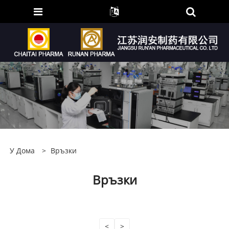
У Дома
>
Връзки
Връзки
<
>