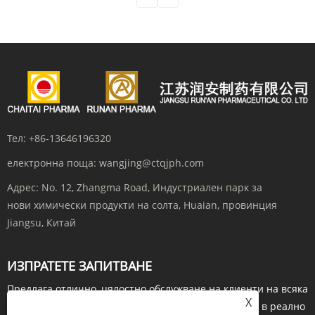
Тел:
+86-13646196320
електронна поща:
wangjing@ctqjph.com
Адрес:
No. 12, Zhangma Road, Индустриален парк за
нови химически продукти на солта, Huaian, провинция
Jiangsu, Китай
ИЗПРАТЕТЕ ЗАПИТВАНЕ
Предлага отлично, цялостно обслужване на клиенти на всяка
X
стъпка. Преди да поръчате, направете запитвания в реално