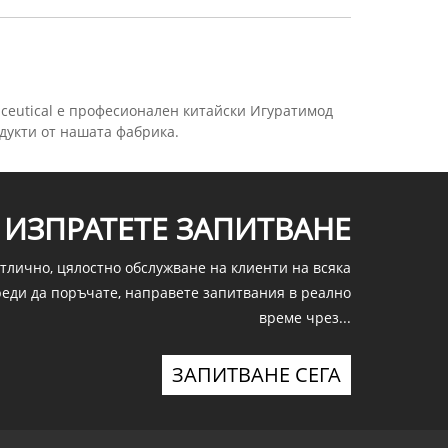
ceutical е професионален китайски Игуратимод
дукти от нашата фабрика.
ИЗПРАТЕТЕ ЗАПИТВАНЕ
тлично, цялостно обслужване на клиенти на всяка
реди да поръчате, направете запитвания в реално
време чрез...
ЗАПИТВАНЕ СЕГА