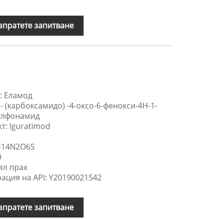
зпратете запитване
: Еламод
- (карбоксамидо) -4-оксо-6-фенокси-4H-1-
сулфонамид
т: Iguratimod
H14N2O6S
9
ял прах
ация на API: Y20190021542
зпратете запитване