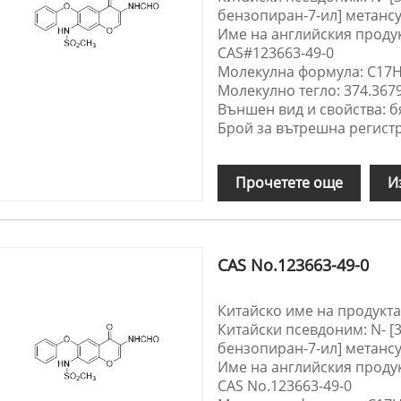
бензопиран-7-ил] метан
Име на английския проду
CAS#123663-49-0
Молекулна формула: C17
Молекулно тегло: 374.367
Външен вид и свойства: б
Брой за вътрешна регистр
Прочетете още
И
CAS No.123663-49-0
Китайско име на продукта
Китайски псевдоним: N- [3
бензопиран-7-ил] метан
Име на английския продук
CAS No.123663-49-0