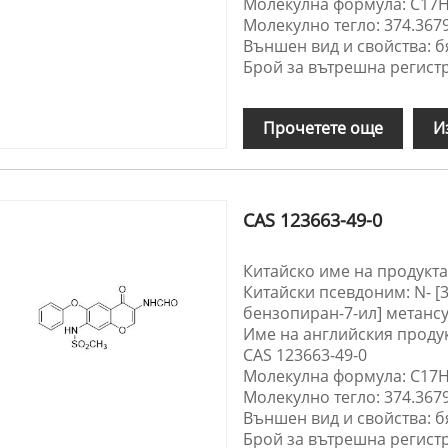
Молекулна формула: C17
Молекулно тегло: 374.367
Външен вид и свойства: б
Брой за вътрешна регистр
Прочетете още
И
CAS 123663-49-0
Китайско име на продукта
Китайски псевдоним: N- [3
бензопиран-7-ил] метан
Име на английския продук
CAS 123663-49-0
Молекулна формула: C17
Молекулно тегло: 374.367
Външен вид и свойства: б
Брой за вътрешна регистр