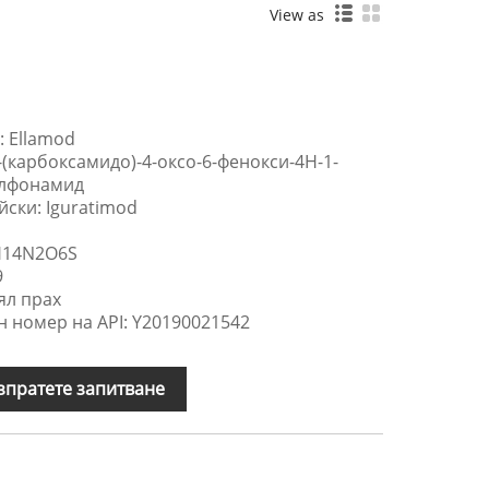
View as
: Ellamod
-(карбоксамидо)-4-оксо-6-фенокси-4Н-1-
улфонамид
йски: Iguratimod
H14N2O6S
9
ял прах
 номер на API: Y20190021542
зпратете запитване