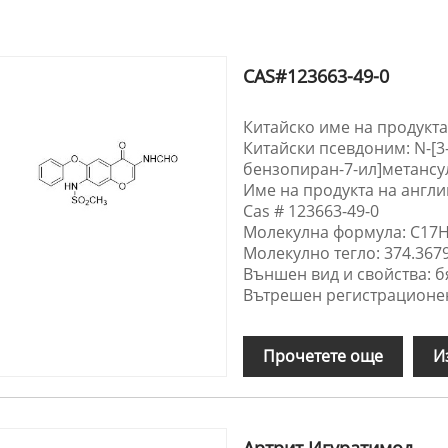
CAS#123663-49-0
Китайско име на продукта
Китайски псевдоним: N-[3
бензопиран-7-ил]метанс
Име на продукта на англи
Cas # 123663-49-0
Молекулна формула: C17
Молекулно тегло: 374.367
Външен вид и свойства: б
Вътрешен регистрационен
Прочетете още
И
Артрит Игуратимод