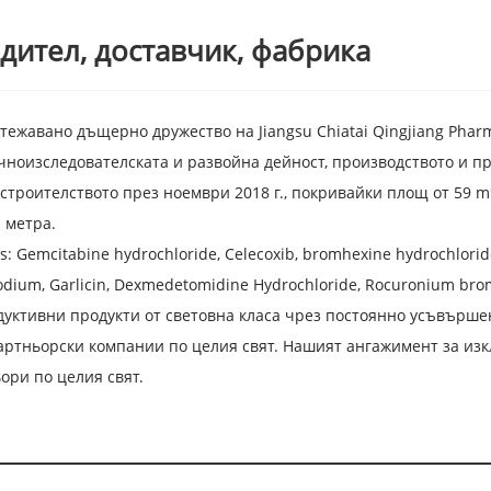
дител, доставчик, фабрика
ритежавано дъщерно дружество на Jiangsu Chiatai Qingjiang Phar
ноизследователската и развойна дейност, производството и пр
 строителството през ноември 2018 г., покривайки площ от 59 
 метра.
s: Gemcitabine hydrochloride, Celecoxib, bromhexine hydrochloride,
odium, Garlicin, Dexmedetomidine Hydrochloride, Rocuronium brom
дуктивни продукти от световна класа чрез постоянно усъвърше
ртньорски компании по целия свят. Нашият ангажимент за изк
ори по целия свят.