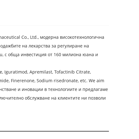
maceutical Co., Ltd., модерна високотехнологична
одажбите на лекарства за регулиране на
mu, с обща инвестиция от 160 милиона юана и
 Iguratimod, Apremilast, Tofactinib Citrate,
ide, Finerenone, Sodium risedronate, etc. We aim
нстване и иновации в технологиите и предлагаме
лючително обслужване на клиентите ни позволи