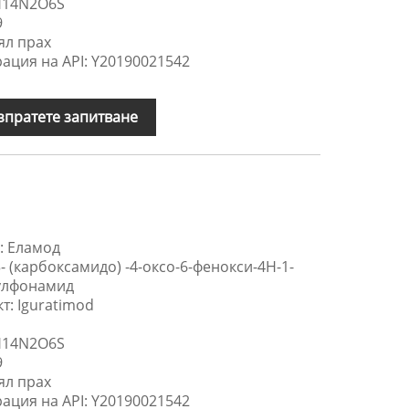
H14N2O6S
9
ял прах
ация на API: Y20190021542
зпратете запитване
: Еламод
- (карбоксамидо) -4-оксо-6-фенокси-4H-1-
сулфонамид
т: Iguratimod
H14N2O6S
9
ял прах
ация на API: Y20190021542