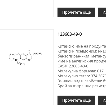
Прочетете още
И
123663-49-0
Китайско име на продукта
Китайски псевдоним: N- [3
бензопиран-7-ил] метан
Име на английския продук
CAS#123663-49-0
Молекулна формула: C17
Молекулно тегло: 374.367
Външен вид и свойства: б
Брой за вътрешна регистр
Прочетете още
И