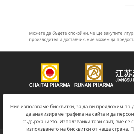
Можете да бъдете спокойни, че ще закупите Игур
производител и доставчик, ние можем да предост
Тел:
+86-13646196320
електронна поща:
wan
Ние използваме бисквитки, за да ви предложим по-
Адрес:
No. 12, Zhangma Road, Индустриален парк
да анализираме трафика на сайта и да персо
продукти на солта, Huaian, провинция Jiangsu, Ки
съдържанието. Използвайки този сайт, вие се с
използването на бисквитки от наша страна.
П