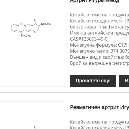
Китайско име на продукта
Китайски псевдоним: N- [3
бензопиран-7-ил] метан
Име на английския продук
CAS#123663-49-0
Молекулна формула: C17
Молекулно тегло: 374.367
Външен вид и свойства: б
Брой за вътрешна регистр
Прочетете още
И
Ревматичен артрит Иг
Китайско име на продукта
Китайски псевдоним: N- [3