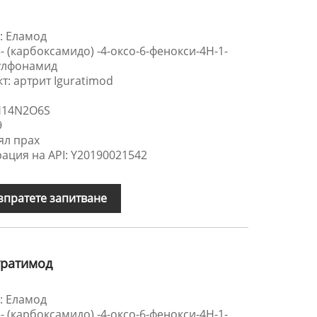
: Еламод
- (карбоксамидо) -4-оксо-6-фенокси-4H-1-
сулфонамид
т: артрит Iguratimod
H14N2O6S
9
ял прах
ация на API: Y20190021542
зпратете запитване
уратимод
: Еламод
- (карбоксамидо) -4-оксо-6-фенокси-4H-1-