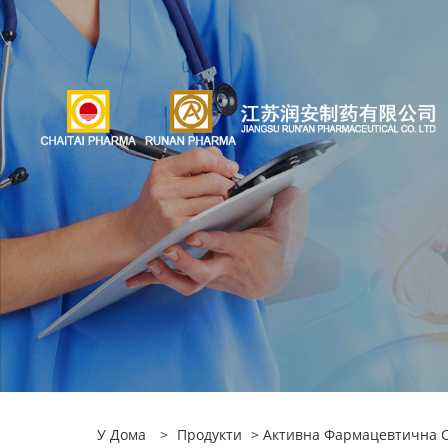
У Дома
>
Продукти
>
Активна Фармацевтична Съ