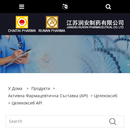
У Дома
>
Продукти
>
Активна Фармацевтична Съставка (API)
>
Целекоксиб
> Целекоксиб API