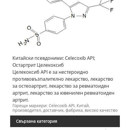
Китайски псевдоними: Celecoxib API;
Остартрит Целекоксиб
Целекоксиб API е за нестероидно
противовъзпалително лекарство, лекарство
за остеоартрит, лекарство за ревматоиден
артрит, лекарство за ювенилен ревматоиден
артрит.
Горещи маркери: Celecoxib API, Китай,
производител, доставчик, фабрика, високо качество
Свързана категория