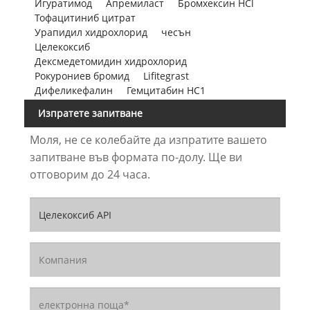
Игуратимод
Апремиласт
Бромхексин HCl
Тофацитиниб цитрат
Урапидил хидрохлорид
чесън
Целекоксиб
Дексмедетомидин хидрохлорид
Рокурониев бромид
Lifitegrast
Дифеликефалин
Гемцитабин НС1
Изпратете запитване
Моля, не се колебайте да изпратите вашето
запитване във формата по-долу. Ще ви
отговорим до 24 часа.