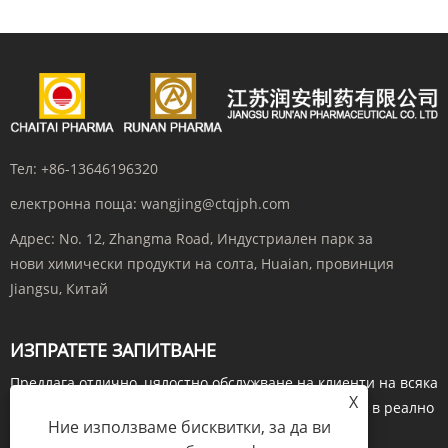
Тел:
+86-13646196320
електронна поща:
wangjing@ctqjph.com
Адрес:
No. 12, Zhangma Road, Индустриален парк за
нови химически продукти на солта, Huaian, провинция
Jiangsu, Китай
ИЗПРАТЕТЕ ЗАПИТВАНЕ
Предлага отлично, цялостно обслужване на клиенти на всяка
X
стъпка. Преди да поръчате, направете запитвания в реално
Ние използваме бисквитки, за да ви
време чрез...