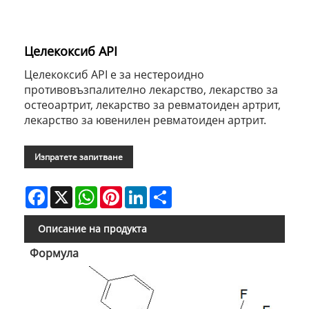
Целекоксиб API
Целекоксиб API е за нестероидно
противовъзпалително лекарство, лекарство за
остеоартрит, лекарство за ревматоиден артрит,
лекарство за ювенилен ревматоиден артрит.
Изпратете запитване
Facebook
X
WhatsApp
Pinterest
LinkedIn
Share
Описание на продукта
Формула