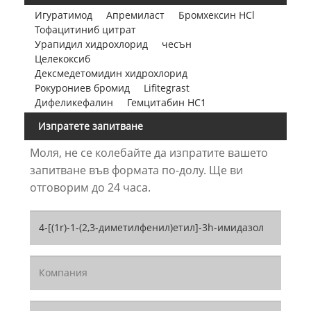
Игуратимод
Апремиласт
Бромхексин HCl
Тофацитиниб цитрат
Урапидил хидрохлорид
чесън
Целекоксиб
Дексмедетомидин хидрохлорид
Рокурониев бромид
Lifitegrast
Дифеликефалин
Гемцитабин НС1
Изпратете запитване
Моля, не се колебайте да изпратите вашето
запитване във формата по-долу. Ще ви
отговорим до 24 часа.