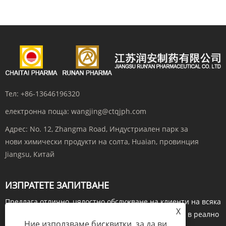
Тел:
+86-13646196320
електронна поща:
wangjing@ctqjph.com
Адрес:
No. 12, Zhangma Road, Индустриален парк за
нови химически продукти на солта, Huaian, провинция
Jiangsu, Китай
ИЗПРАТЕТЕ ЗАПИТВАНЕ
Предлага отлично, цялостно обслужване на клиенти на всяка
X
стъпка. Преди да поръчате, направете запитвания в реално
Ние използваме бисквитки, за да ви