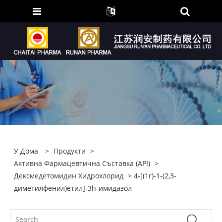
У Дома
>
Продукти
>
Активна Фармацевтична Съставка (API)
>
Дексмедетомидин Хидрохлорид
> 4-[(1r)-1-(2,3-
диметилфенил)етил]-3h-имидазол