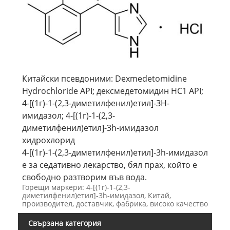
Китайски псевдоними: Dexmedetomidine
Hydrochloride API; дексмедетомидин НС1 API;
4-[(1г)-1-(2,3-диметилфенил)етил]-ЗН-
имидазол; 4-[(1r)-1-(2,3-
диметилфенил)етил]-3h-имидазол
хидрохлорид
4-[(1r)-1-(2,3-диметилфенил)етил]-3h-имидазол
е за седативно лекарство, бял прах, който е
свободно разтворим във вода.
Горещи маркери: 4-[(1r)-1-(2,3-
диметилфенил)етил]-3h-имидазол, Китай,
производител, доставчик, фабрика, високо качество
Свързана категория