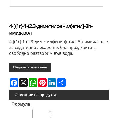
4-[(1r)-1-(2,3-диметилфенил)етил]-3h-
имидазол
4-[(1r)-1-(2,3-диметилфенил)етил]-3h-имидазол е
за седативно лекарство, бял прах, който е
свободно разтворим във вода.
Изпратете запитване
Facebook
X
WhatsApp
Pinterest
LinkedIn
Share
Описание на продукта
Формула